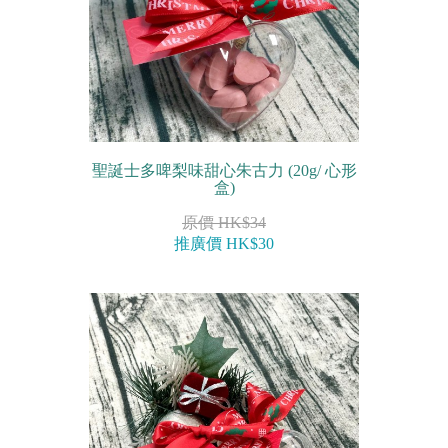
聖誕士多啤梨味甜心朱古力 (20g/ 心形
盒)
原價 HK$34
推廣價 HK$30