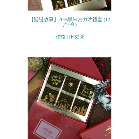
【聖誕故事】70%黑朱古力片禮盒 (12
片/ 盒)
價格 HK$238