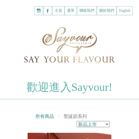
主頁
購
主頁
選單
聯絡我們
關於我們
English
物
已註冊客戶
車
我的賬戶
登入Savyour
什
忘記密碼
登入Savyour
麼
都
註冊新賬戶
沒
有。
註冊新賬戶
朱古力
歡迎進入Sayvour!
字母朱古力
註冊新賬戶
片裝朱古力
甜心朱古力
所有商品
聖誕節系列
糕餅
曲奇