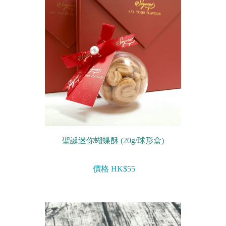
迷你蝴蝶酥
宴會個人化產品
浪漫系列
祝福/ 感謝禮物
婚宴系列
企業系列
聖誕迷你蝴蝶酥 (20g/球形盒)
紀念品
中秋節系列
價格 HK$55
百日宴/嬰兒生日會
散水餅
生日禮物系列