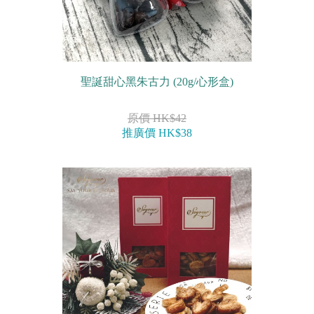
聖誕甜心黑朱古力 (20g/心形盒)
原價 HK$42
推廣價 HK$38