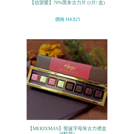
【信望愛】70%黑朱古力片 (1片/ 盒)
價格 HK$25
【MERIXMAS】聖誕字母朱古力禮盒
(8粒裝)