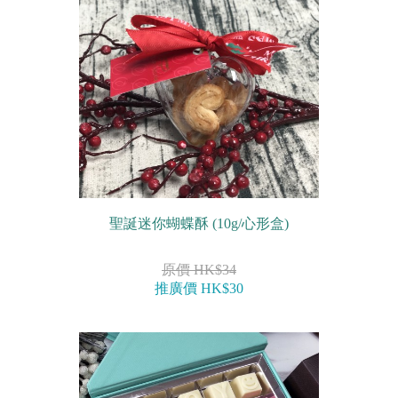
農曆新年系列
情人節系列
新產品
畢業系列
無糖系列
其他
聖誕迷你蝴蝶酥 (10g/心形盒)
包裝
原價 HK$34
推廣價 HK$30
賀卡