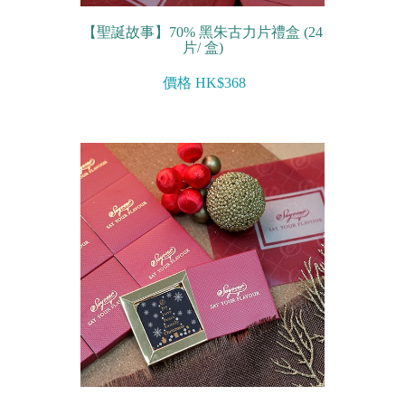
【聖誕故事】70% 黑朱古力片禮盒 (24
片/ 盒)
價格 HK$368