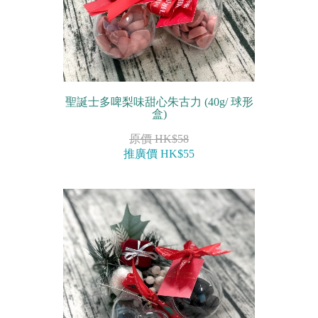
聖誕士多啤梨味甜心朱古力 (40g/ 球形
盒)
原價 HK$58
推廣價 HK$55