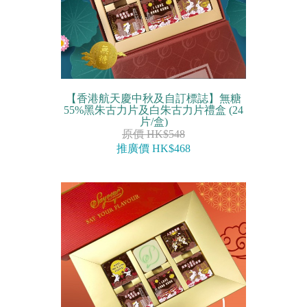
【香港航天慶中秋及自訂標誌】無糖
55%黑朱古力片及白朱古力片禮盒 (24
片/盒)
原價 HK$548
推廣價 HK$468