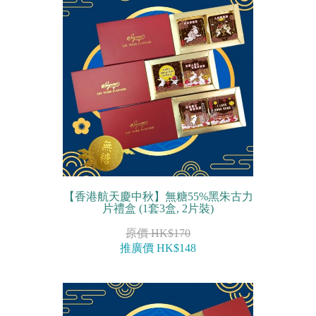
迷你蝴蝶酥
宴會個人化產品
浪漫系列
祝福/ 感謝禮物
婚宴系列
企業系列
【香港航天慶中秋】無糖55%黑朱古力
紀念品
片禮盒 (1套3盒, 2片裝)
中秋節系列
原價 HK$170
推廣價 HK$148
百日宴/嬰兒生日會
散水餅
生日禮物系列