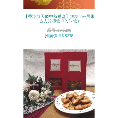
【香港航天慶中秋禮盒】無糖55%黑朱
古力片禮盒 (12片/ 盒)
原價 HK$288
推廣價 HK$238