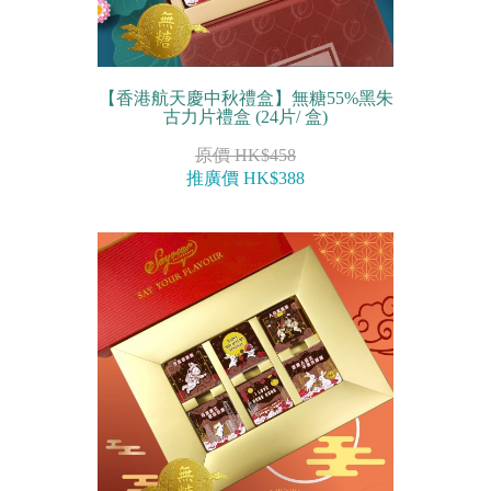
【香港航天慶中秋禮盒】無糖55%黑朱
古力片禮盒 (24片/ 盒)
原價 HK$458
推廣價 HK$388