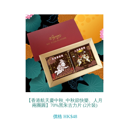
【香港航天慶中秋_中秋節快樂、人月
兩團圓】70%黑朱古力片 (2片裝)
價格 HK$48