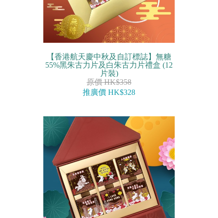
【香港航天慶中秋及自訂標誌】無糖
55%黑朱古力片及白朱古力片禮盒 (12
片裝)
原價 HK$358
推廣價 HK$328