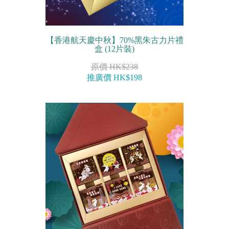
【香港航天慶中秋】70%黑朱古力片禮
盒 (12片裝)
原價 HK$238
推廣價 HK$198