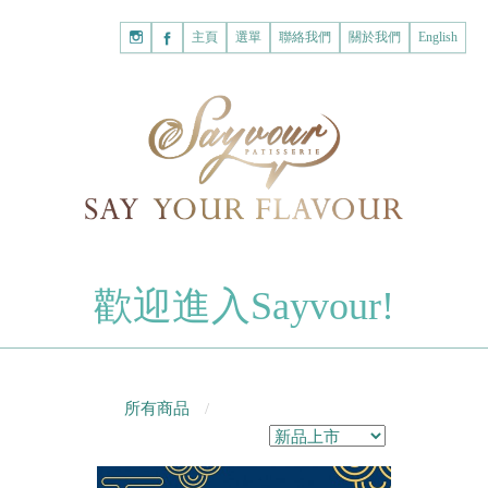
主頁
購
主頁
選單
聯絡我們
關於我們
English
物
已註冊客戶
車
我的賬戶
登入Savyour
什
忘記密碼
登入Savyour
麼
都
註冊新賬戶
沒
有。
註冊新賬戶
朱古力
歡迎進入Sayvour!
字母朱古力
註冊新賬戶
片裝朱古力
甜心朱古力
所有商品
糕餅
曲奇