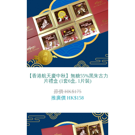
農曆新年系列
情人節系列
新產品
畢業系列
無糖系列
其他
【香港航天慶中秋】無糖55%黑朱古力
片禮盒 (1套6盒, 1片裝)
包裝
原價 HK$175
推廣價 HK$158
賀卡