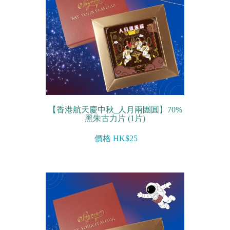
【香港航天慶中秋_人月兩團圓】70%
黑朱古力片 (1片)
價格 HK$25