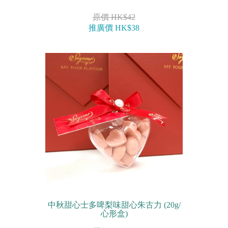
原價 HK$42
推廣價 HK$38
中秋甜心士多啤梨味甜心朱古力 (20g/
心形盒)