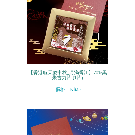
【香港航天慶中秋_月滿香江】70%黑
朱古力片 (1片)
價格 HK$25