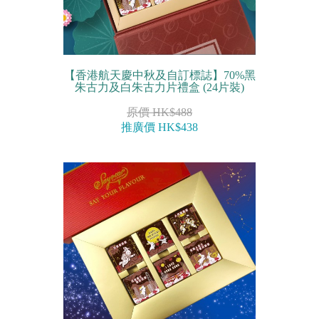
【香港航天慶中秋及自訂標誌】70%黑
朱古力及白朱古力片禮盒 (24片裝)
原價 HK$488
推廣價 HK$438