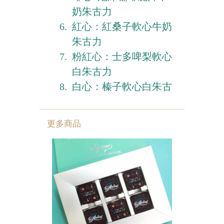
奶朱古力
紅心：紅桑子軟心牛奶
朱古力
粉紅心：士多啤梨軟心
白朱古力
白心：榛子軟心白朱古
更多商品