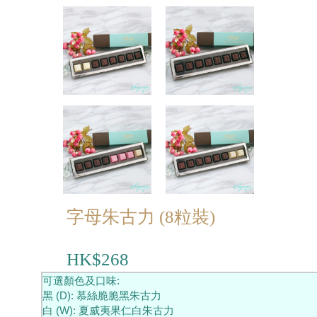
農曆新年系列
情人節系列
新產品
畢業系列
無糖系列
其他
包裝
字母朱古力 (8粒裝)
賀卡
HK$268
可選顏色及口味:
黑 (D): 慕絲脆脆黑朱古力
白 (W): 夏威夷果仁白朱古力