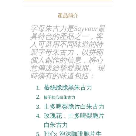
產品簡介
字母朱古力是Sayvour最
具特色的產品之一，客
人可選用不同味道的特
製字母朱古力，以拼砌
個人創作的信息，將心
意傳送給摯愛親朋。 現
時備有的味道包括：
慕絲脆脆黑朱古力
榛子軟心白朱古力
士多啤梨脆片白朱古力
玫瑰花：士多啤梨脆片
白朱古力
啡心: 泡沫咖啡脆片牛