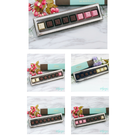
迷你蝴蝶酥
宴會個人化產品
浪漫系列
祝福/ 感謝禮物
婚宴系列
企業系列
紀念品
中秋節系列
百日宴/嬰兒生日會
散水餅
生日禮物系列