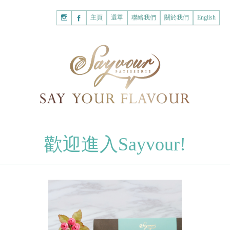
主頁
購
主頁
選單
聯絡我們
關於我們
English
物
已註冊客戶
車
我的賬戶
登入Savyour
什
忘記密碼
登入Savyour
麼
都
註冊新賬戶
沒
有。
註冊新賬戶
朱古力
歡迎進入Sayvour!
字母朱古力
註冊新賬戶
片裝朱古力
甜心朱古力
糕餅
曲奇