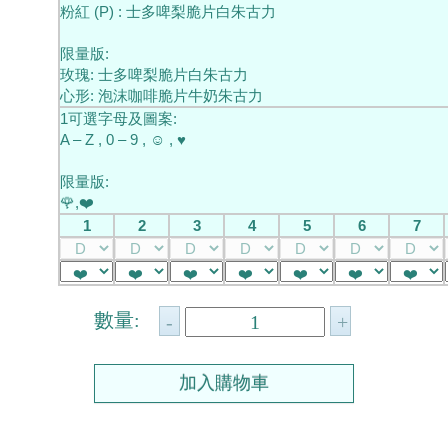
粉紅 (P) : 士多啤梨脆片白朱古力
限量版:
玫瑰: 士多啤梨脆片白朱古力
心形: 泡沫咖啡脆片牛奶朱古力
1可選字母及圖案:
A – Z , 0 – 9 , ☺ , ♥
限量版:
🌹,❤️️️️️️
1
2
3
4
5
6
7
數量: