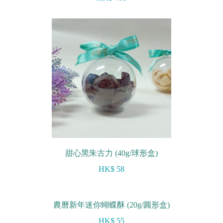
甜心黑朱古力 (40g/球形盒)
HK$ 58
農曆新年迷你蝴蝶酥 (20g/圓形盒)
HK$ 55