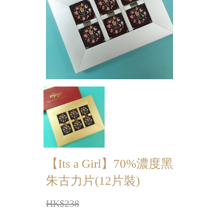
迷你蝴蝶酥
宴會個人化產品
浪漫系列
祝福/ 感謝禮物
婚宴系列
企業系列
紀念品
中秋節系列
【Its a Girl】70%濃度黑
朱古力片(12片裝)
百日宴/嬰兒生日會
散水餅
HK$238
生日禮物系列