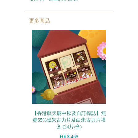
更多商品
【香港航天慶中秋及自訂標誌】無
糖55%黑朱古力片及白朱古力片禮
盒 (24片/盒)
HK$ 468