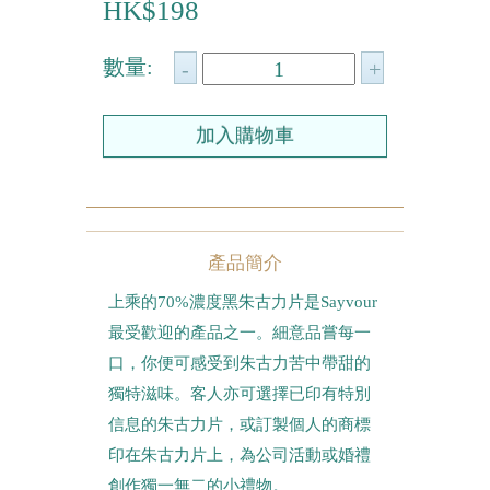
HK$198
農曆新年系列
數量:
情人節系列
新產品
畢業系列
其他
產品簡介
包裝
上乘的70%濃度黑朱古力片是Sayvour
賀卡
最受歡迎的產品之一。細意品嘗每一
口，你便可感受到朱古力苦中帶甜的
獨特滋味。客人亦可選擇已印有特別
信息的朱古力片，或訂製個人的商標
印在朱古力片上，為公司活動或婚禮
創作獨一無二的小禮物。