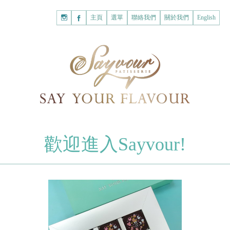
主頁
購
主頁
選單
聯絡我們
關於我們
English
物
已註冊客戶
車
我的賬戶
登入Savyour
什
忘記密碼
登入Savyour
麼
都
註冊新賬戶
沒
有。
註冊新賬戶
朱古力
歡迎進入Sayvour!
字母朱古力
註冊新賬戶
片裝朱古力
甜心朱古力
糕餅
曲奇