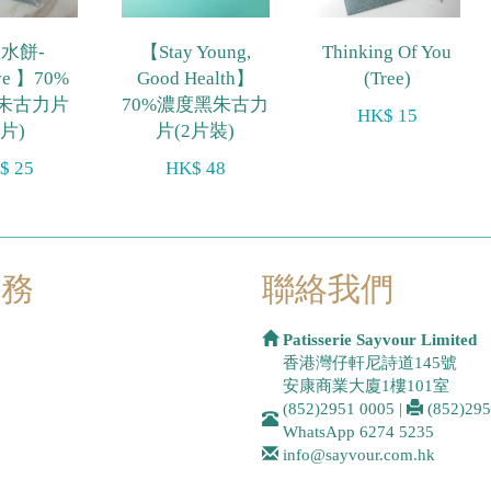
水餅-
【Stay Young,
Thinking Of You
ye 】70%
Good Health】
(Tree)
朱古力片
70%濃度黑朱古力
HK$ 15
1片)
片(2片裝)
$ 25
HK$ 48
服務
聯絡我們
Patisserie Sayvour Limited
香港灣仔軒尼詩道145號
安康商業大廈1樓101室
(852)2951 0005
|
(852)29
WhatsApp
6274 5235
info@sayvour.com.hk