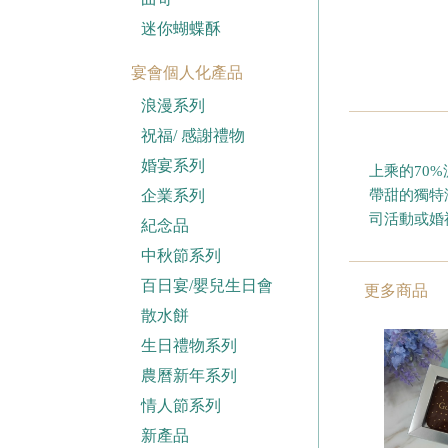
迷你蝴蝶酥
宴會個人化產品
浪漫系列
祝福/ 感謝禮物
婚宴系列
上乘的70
企業系列
帶甜的獨特
司活動或婚
紀念品
中秋節系列
百日宴/嬰兒生日會
更多商品
散水餅
生日禮物系列
農曆新年系列
情人節系列
新產品