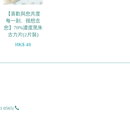
【喜歡與您共度
每一刻、很想念
您】70%濃度黑朱
古力片(2片裝)
HK$ 48
51 0565
|