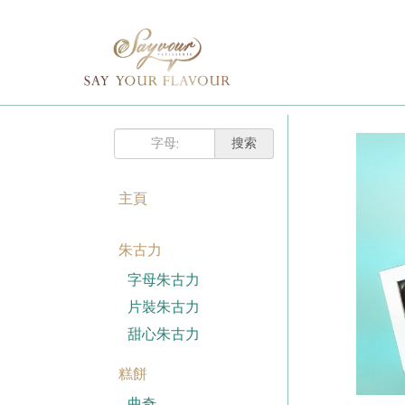
主頁
購
已註冊客戶
物
車
我的賬戶
登入Savyour
什
忘記密碼
登入Savyour
麼
都
註冊新賬戶
沒
有。
主頁
註冊新賬戶
朱古力
註冊新賬戶
字母朱古力
片裝朱古力
甜心朱古力
糕餅
曲奇