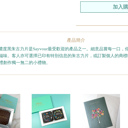
產品簡介
%濃度黑朱古力片是Sayvour最受歡迎的產品之一。細意品嘗每一口
滋味。客人亦可選擇已印有特別信息的朱古力片，或訂製個人的商標
禮創作獨一無二的小禮物。