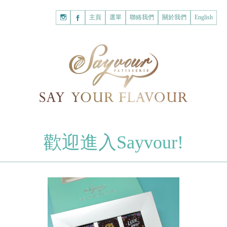
主頁
購
主頁
選單
聯絡我們
關於我們
English
物
已註冊客戶
車
我的賬戶
登入Savyour
什
忘記密碼
登入Savyour
麼
都
註冊新賬戶
沒
有。
註冊新賬戶
朱古力
歡迎進入Sayvour!
字母朱古力
註冊新賬戶
片裝朱古力
甜心朱古力
糕餅
曲奇