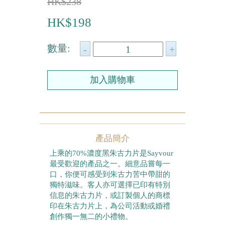
HK$238
農曆新年系列
HK$198
情人節系列
數量:
新產品
畢業系列
其他
包裝
產品簡介
賀卡
上乘的70%濃度黑朱古力片是Sayvour
最受歡迎的產品之一。細意品嘗每一
口，你便可感受到朱古力苦中帶甜的
獨特滋味。客人亦可選擇已印有特別
信息的朱古力片，或訂製個人的商標
印在朱古力片上，為公司活動或婚禮
創作獨一無二的小禮物。