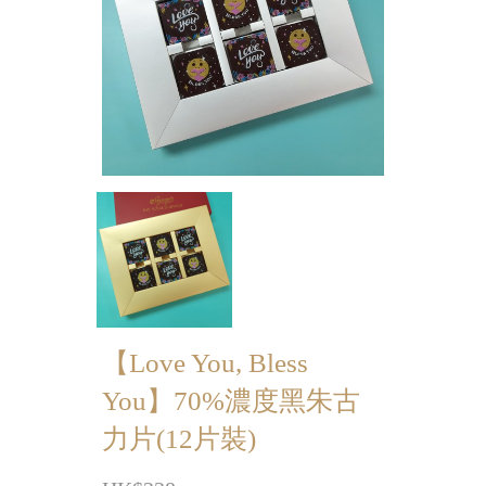
迷你蝴蝶酥
宴會個人化產品
浪漫系列
祝福/ 感謝禮物
婚宴系列
企業系列
紀念品
中秋節系列
【Love You, Bless
You】70%濃度黑朱古
百日宴/嬰兒生日會
力片(12片裝)
散水餅
生日禮物系列