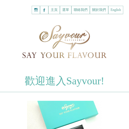
主頁
購
主頁
選單
聯絡我們
關於我們
English
物
已註冊客戶
車
我的賬戶
登入Savyour
什
忘記密碼
登入Savyour
麼
都
註冊新賬戶
沒
有。
註冊新賬戶
朱古力
歡迎進入Sayvour!
字母朱古力
註冊新賬戶
片裝朱古力
甜心朱古力
糕餅
曲奇