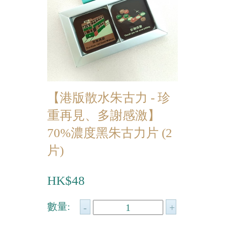
迷你蝴蝶酥
宴會個人化產品
浪漫系列
祝福/ 感謝禮物
【港版散水朱古力 - 珍
婚宴系列
重再見、多謝感激】
企業系列
70%濃度黑朱古力片 (2
紀念品
片)
中秋節系列
HK$48
百日宴/嬰兒生日會
散水餅
數量:
生日禮物系列