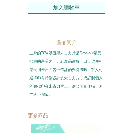
農曆新年系列
情人節系列
新產品
產品簡介
畢業系列
上乘的70%濃度黑朱古力片是Sayvour最受
其他
歡迎的產品之一。細意品嘗每一口，你便可
感受到朱古力苦中帶甜的獨特滋味。客人可
包裝
選擇印有特別設計的朱古力片，或訂製個人
賀卡
的商標印在朱古力片上，為公司創作獨一無
二的小禮物。
更多商品