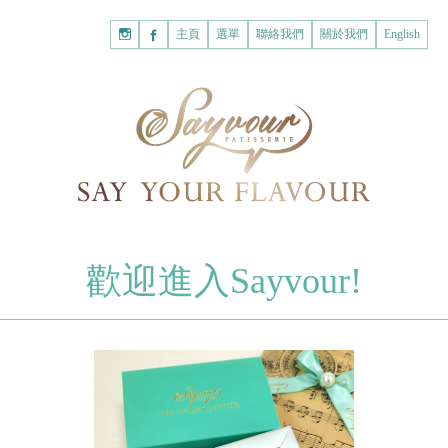
主頁
購
主頁
選單
聯絡我們
關於我們
English
物
已註冊客戶
車
我的賬戶
登入Savyour
什
忘記密碼
登入Savyour
麼
都
註冊新賬戶
沒
有。
註冊新賬戶
朱古力
歡迎進入Sayvour!
字母朱古力
註冊新賬戶
片裝朱古力
甜心朱古力
糕餅
曲奇