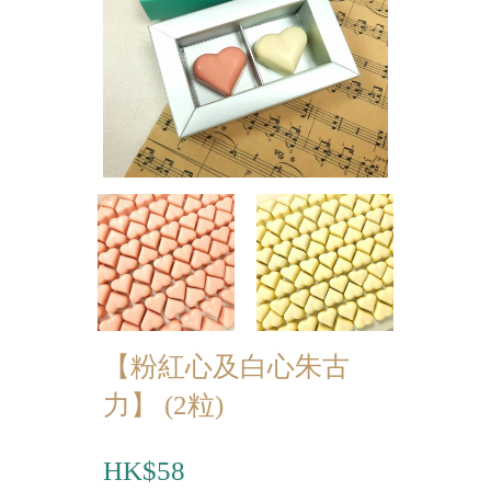
迷你蝴蝶酥
宴會個人化產品
浪漫系列
祝福/ 感謝禮物
婚宴系列
企業系列
紀念品
中秋節系列
【粉紅心及白心朱古
力】 (2粒)
百日宴/嬰兒生日會
散水餅
HK$58
生日禮物系列