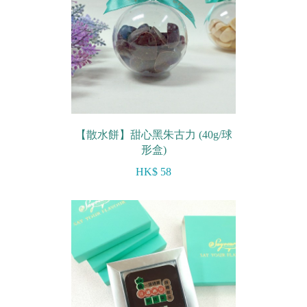
【散水餅】甜心黑朱古力 (40g/球
形盒)
HK$ 58