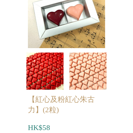
迷你蝴蝶酥
宴會個人化產品
浪漫系列
祝福/ 感謝禮物
婚宴系列
企業系列
紀念品
中秋節系列
【紅心及粉紅心朱古
力】(2粒)
百日宴/嬰兒生日會
散水餅
HK$58
生日禮物系列