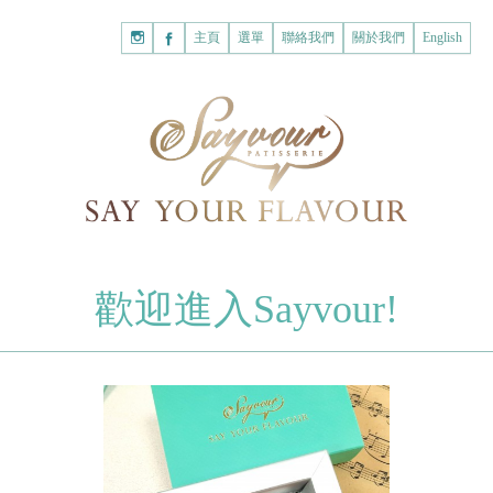
主頁
購
主頁
選單
聯絡我們
關於我們
English
物
已註冊客戶
車
我的賬戶
登入Savyour
什
忘記密碼
登入Savyour
麼
都
註冊新賬戶
沒
有。
註冊新賬戶
朱古力
歡迎進入Sayvour!
字母朱古力
註冊新賬戶
片裝朱古力
甜心朱古力
糕餅
曲奇