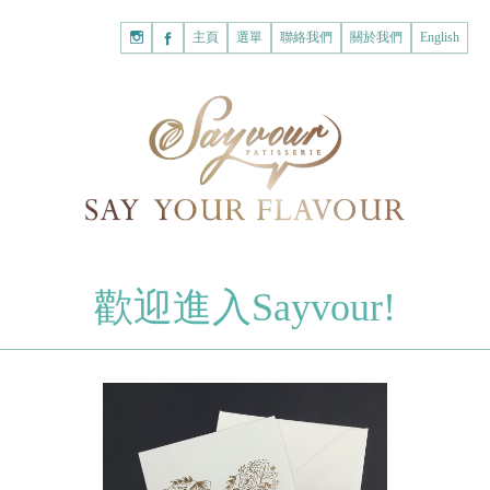
主頁
購
主頁
選單
聯絡我們
關於我們
English
物
已註冊客戶
車
我的賬戶
登入Savyour
什
忘記密碼
登入Savyour
麼
都
註冊新賬戶
沒
有。
註冊新賬戶
朱古力
歡迎進入Sayvour!
字母朱古力
註冊新賬戶
片裝朱古力
甜心朱古力
糕餅
曲奇