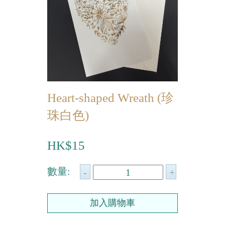
迷你蝴蝶酥
宴會個人化產品
浪漫系列
祝福/ 感謝禮物
Heart-shaped Wreath (珍
婚宴系列
珠白色)
企業系列
HK$15
紀念品
中秋節系列
數量:
百日宴/嬰兒生日會
散水餅
生日禮物系列