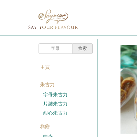
主頁
購
已註冊客戶
物
車
我的賬戶
登入Savyour
什
忘記密碼
登入Savyour
麼
都
註冊新賬戶
沒
有。
主頁
註冊新賬戶
朱古力
註冊新賬戶
字母朱古力
片裝朱古力
甜心朱古力
糕餅
曲奇