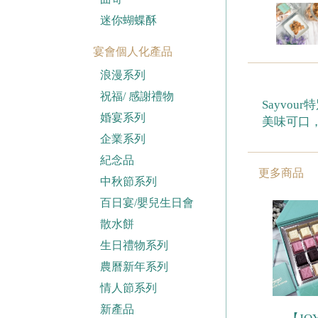
迷你蝴蝶酥
宴會個人化產品
浪漫系列
祝福/ 感謝禮物
Sayvo
婚宴系列
美味可口
企業系列
紀念品
更多商品
中秋節系列
百日宴/嬰兒生日會
散水餅
生日禮物系列
農曆新年系列
情人節系列
新產品