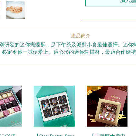
產品簡介
ur特別研發的迷你蝴蝶酥，是下午茶及派對小食最佳選擇。迷
，必定令你一試便愛上。這心形的迷你蝴蝶酥，最適合作婚