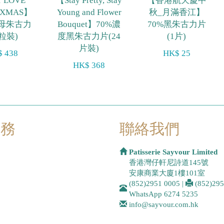
 LOVE
【Stay Pretty, Stay
【香港航天慶中
 XMAS】
Young and Flower
秋_月滿香江】
母朱古力
Bouquet】70%濃
70%黑朱古力片
0粒裝)
度黑朱古力片(24
(1片)
片裝)
 438
HK$ 25
HK$ 368
服務
聯絡我們
Patisserie Sayvour Limited
香港灣仔軒尼詩道145號
安康商業大廈1樓101室
(852)2951 0005
|
(852)29
WhatsApp
6274 5235
info@sayvour.com.hk