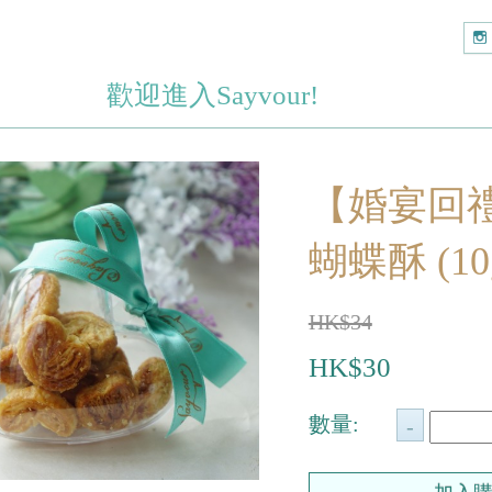
歡迎進入Sayvour!
【婚宴回
蝴蝶酥 (1
HK$34
HK$30
數量: