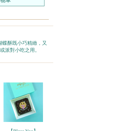
你蝴蝶酥既小巧精緻，又
禮或派對小吃之用。