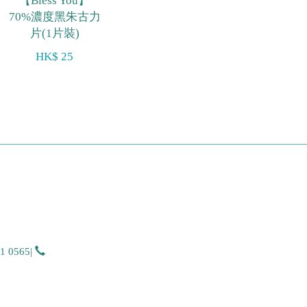
【Bless You】
70%濃度黑朱古力
片(1片裝)
HK$ 25
51 0565
|