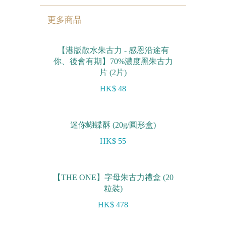
更多商品
【港版散水朱古力 - 感恩沿途有
你、後會有期】70%濃度黑朱古力
片 (2片)
HK$ 48
迷你蝴蝶酥 (20g/圓形盒)
HK$ 55
【THE ONE】字母朱古力禮盒 (20
粒裝)
HK$ 478