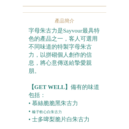
農曆新年系列
產品簡介
情人節系列
字母朱古力是Sayvour最具特
新產品
色的產品之一，客人可選用
畢業系列
不同味道的特製字母朱古
力，以拼砌個人創作的信
無糖系列
息，將心意傳送給摯愛親
朋。
其他
包裝
【GET WELL】
備有的味道
賀卡
包括：
• 慕絲脆脆黑朱古力
•
榛子軟心白朱古力
• 士多啤梨脆片白朱古力