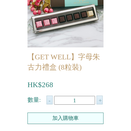
迷你蝴蝶酥
宴會個人化產品
浪漫系列
祝福/ 感謝禮物
【GET WELL】字母朱
婚宴系列
古力禮盒 (8粒裝)
企業系列
HK$268
紀念品
中秋節系列
數量:
百日宴/嬰兒生日會
散水餅
生日禮物系列