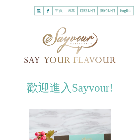
主頁
購
主頁
選單
聯絡我們
關於我們
English
物
已註冊客戶
車
我的賬戶
登入Savyour
什
忘記密碼
登入Savyour
麼
都
註冊新賬戶
沒
有。
註冊新賬戶
朱古力
歡迎進入Sayvour!
字母朱古力
註冊新賬戶
片裝朱古力
甜心朱古力
糕餅
曲奇