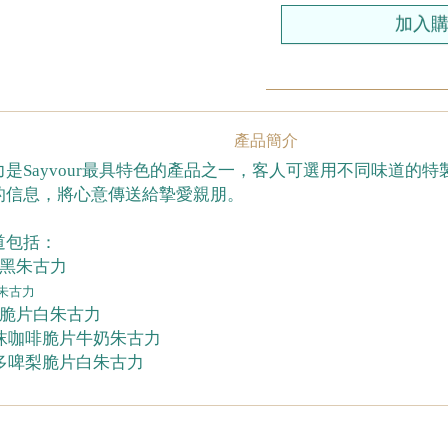
產品簡介
是Sayvour最具特色的產品之一，客人可選用不同味道的
的信息，將心意傳送給摯愛親朋。
道包括：
脆黑朱古力
朱古力
梨脆片白朱古力
泡沫咖啡脆片牛奶朱古力
士多啤梨脆片白朱古力