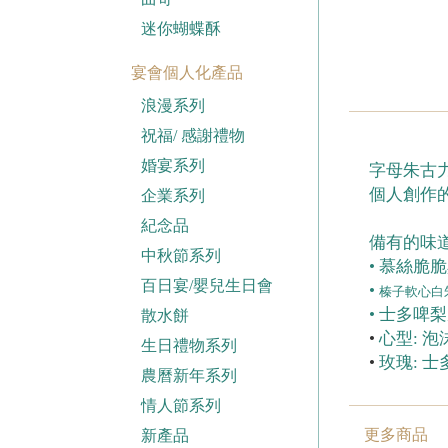
迷你蝴蝶酥
宴會個人化產品
浪漫系列
祝福/ 感謝禮物
婚宴系列
字母朱古力
個人創作
企業系列
紀念品
備有的味
中秋節系列
• 慕絲脆
百日宴/嬰兒生日會
•
榛子軟心白
• 士多啤
散水餅
•
心型: 
生日禮物系列
•
玫瑰: 
農曆新年系列
情人節系列
更多商品
新產品