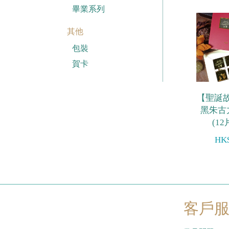
畢業系列
其他
包裝
賀卡
【聖誕故
黑朱古
(12
HK$
客戶