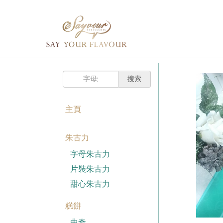
主頁
購
已註冊客戶
物
車
我的賬戶
登入Savyour
什
忘記密碼
登入Savyour
麼
都
註冊新賬戶
沒
有。
主頁
註冊新賬戶
朱古力
註冊新賬戶
字母朱古力
片裝朱古力
甜心朱古力
糕餅
曲奇