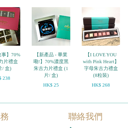
事】70%
【新產品 - 畢業
【I LOVE YOU
力片禮盒
嘞!】70%濃度黑
with Pink Heart】
片/ 盒)
朱古力片禮盒 (1
字母朱古力禮盒
片/ 盒)
(8粒裝)
 238
HK$ 25
HK$ 268
服務
聯絡我們