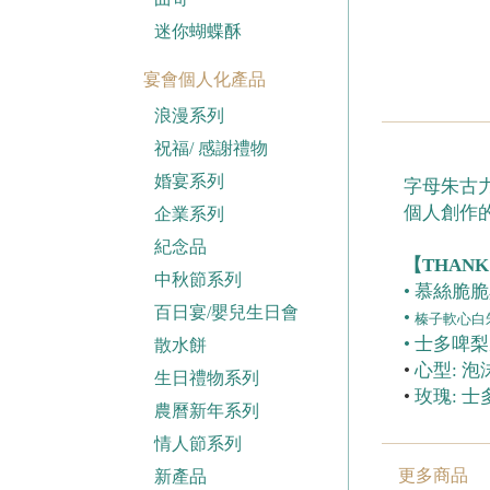
迷你蝴蝶酥
宴會個人化產品
浪漫系列
祝福/ 感謝禮物
婚宴系列
字母朱古力
個人創作
企業系列
紀念品
【THANK
中秋節系列
• 慕絲脆
百日宴/嬰兒生日會
•
榛子軟心白
• 士多啤
散水餅
•
心型: 
生日禮物系列
•
玫瑰: 
農曆新年系列
情人節系列
更多商品
新產品