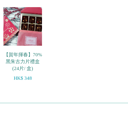
【賀年揮春】70%
黑朱古力片禮盒
(24片/ 盒)
HK$ 348