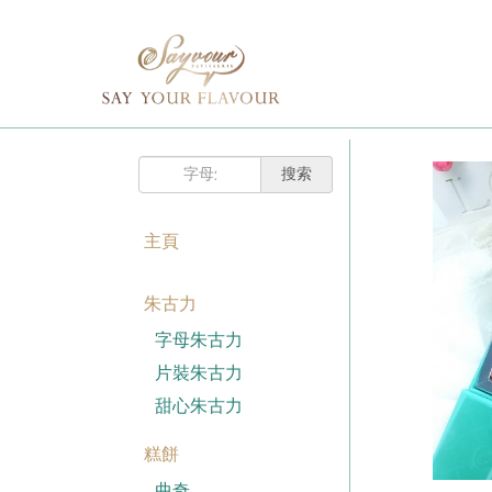
主頁
購
已註冊客戶
物
車
我的賬戶
登入Savyour
什
忘記密碼
登入Savyour
麼
都
註冊新賬戶
沒
有。
主頁
註冊新賬戶
朱古力
註冊新賬戶
字母朱古力
片裝朱古力
甜心朱古力
糕餅
曲奇