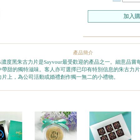
產品簡介
%濃度黑朱古力片是Sayvour最受歡迎的產品之一。細意品
中帶甜的獨特滋味。客人亦可選擇已印有特別信息的朱古力
力片上，為公司活動或婚禮創作獨一無二的小禮物。