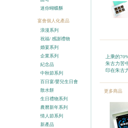
迷你蝴蝶酥
宴會個人化產品
浪漫系列
祝福/ 感謝禮物
婚宴系列
企業系列
上乘的70
朱古力苦
紀念品
印在朱古
中秋節系列
百日宴/嬰兒生日會
散水餅
更多商品
生日禮物系列
農曆新年系列
情人節系列
新產品