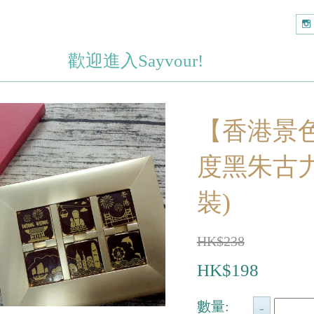
歡迎進入Sayvour!
【香港景色
度黑朱古力
裝)
HK$238
HK$198
數量: