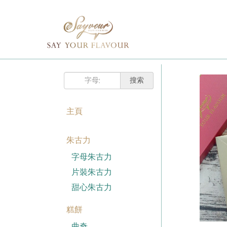
主頁
購
已註冊客戶
物
車
我的賬戶
登入Savyour
什
忘記密碼
登入Savyour
麼
都
註冊新賬戶
沒
有。
主頁
註冊新賬戶
朱古力
註冊新賬戶
字母朱古力
片裝朱古力
甜心朱古力
糕餅
曲奇