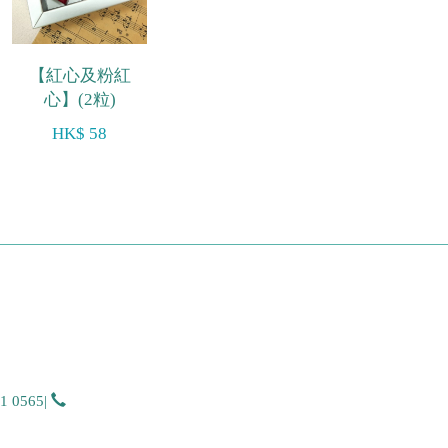
【紅心及粉紅
心】(2粒)
HK$ 58
51 0565
|