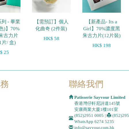
列 - 畢業
【需預訂】個人
【新產品- Its a
色)】70%
化曲奇 (2件裝)
Girl】70%濃度黑
朱古力片
朱古力片(12片裝)
HK$ 58
1片/ 盒)
HK$ 198
$ 25
服務
聯絡我們
Patisserie Sayvour Limited
香港灣仔軒尼詩道145號
安康商業大廈1樓101室
(852)2951 0005
|
(852)29
WhatsApp
6274 5235
info@sayvour.com.hk