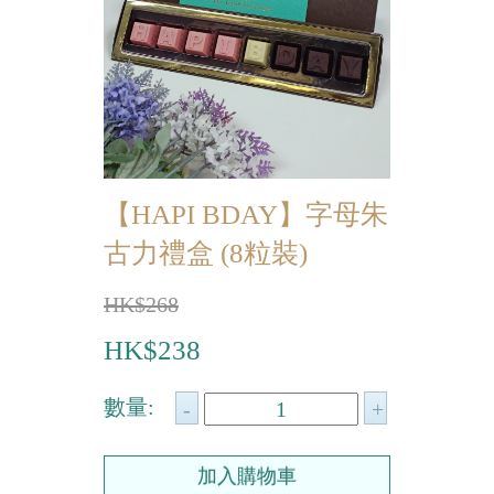
迷你蝴蝶酥
宴會個人化產品
浪漫系列
祝福/ 感謝禮物
【HAPI BDAY】字母朱
婚宴系列
古力禮盒 (8粒裝)
企業系列
HK$268
紀念品
HK$238
中秋節系列
數量:
百日宴/嬰兒生日會
散水餅
生日禮物系列