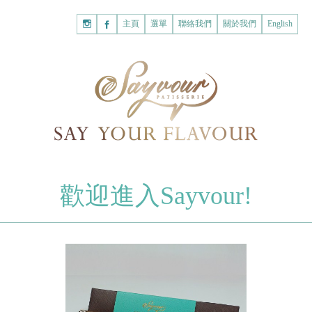
主頁
購
主頁
選單
聯絡我們
關於我們
English
物
已註冊客戶
車
我的賬戶
登入Savyour
什
忘記密碼
登入Savyour
麼
都
註冊新賬戶
沒
有。
註冊新賬戶
朱古力
歡迎進入Sayvour!
字母朱古力
註冊新賬戶
片裝朱古力
甜心朱古力
糕餅
曲奇