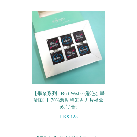
【畢業系列 - Best Wishes(彩色), 畢
業嘞! 】70%濃度黑朱古力片禮盒
(6片/ 盒)
HK$ 128