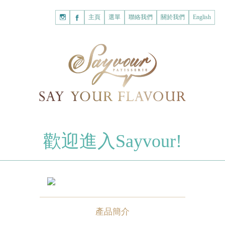
主頁
購
主頁
選單
聯絡我們
關於我們
English
物
已註冊客戶
車
我的賬戶
登入Savyour
什
忘記密碼
登入Savyour
麼
都
註冊新賬戶
沒
有。
註冊新賬戶
朱古力
歡迎進入Sayvour!
字母朱古力
註冊新賬戶
片裝朱古力
甜心朱古力
糕餅
產品簡介
曲奇