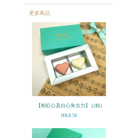
迷你蝴蝶酥
更多商品
宴會個人化產品
浪漫系列
祝福/ 感謝禮物
婚宴系列
企業系列
紀念品
中秋節系列
【粉紅心及白心朱古力】 (2粒)
百日宴/嬰兒生日會
HK$ 58
散水餅
生日禮物系列