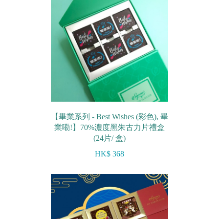
農曆新年系列
情人節系列
新產品
畢業系列
無糖系列
【畢業系列 - Best Wishes (彩色), 畢
其他
業嘞!】70%濃度黑朱古力片禮盒
(24片/ 盒)
包裝
HK$ 368
賀卡