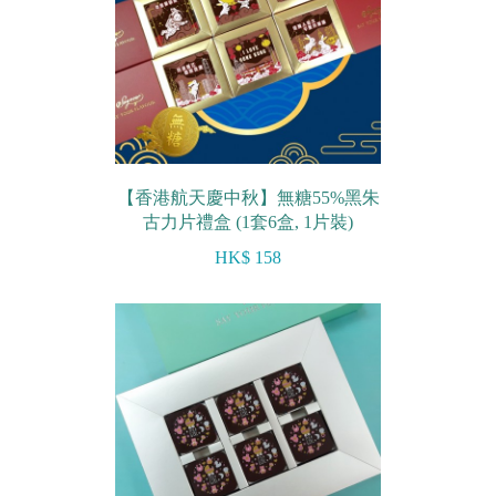
【香港航天慶中秋】無糖55%黑朱
古力片禮盒 (1套6盒, 1片裝)
HK$ 158