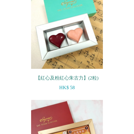
農曆新年系列
情人節系列
新產品
畢業系列
無糖系列
其他
【紅心及粉紅心朱古力】(2粒)
包裝
HK$ 58
賀卡