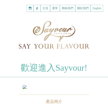
主頁
購
主頁
選單
聯絡我們
關於我們
English
物
已註冊客戶
車
我的賬戶
登入Savyour
什
忘記密碼
登入Savyour
麼
都
註冊新賬戶
沒
有。
註冊新賬戶
朱古力
歡迎進入Sayvour!
字母朱古力
註冊新賬戶
片裝朱古力
甜心朱古力
糕餅
產品簡介
曲奇