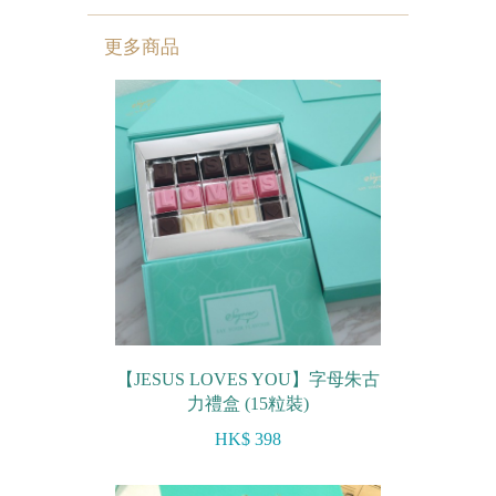
迷你蝴蝶酥
更多商品
宴會個人化產品
浪漫系列
祝福/ 感謝禮物
婚宴系列
企業系列
紀念品
中秋節系列
【JESUS LOVES YOU】字母朱古
力禮盒 (15粒裝)
百日宴/嬰兒生日會
HK$ 398
散水餅
生日禮物系列