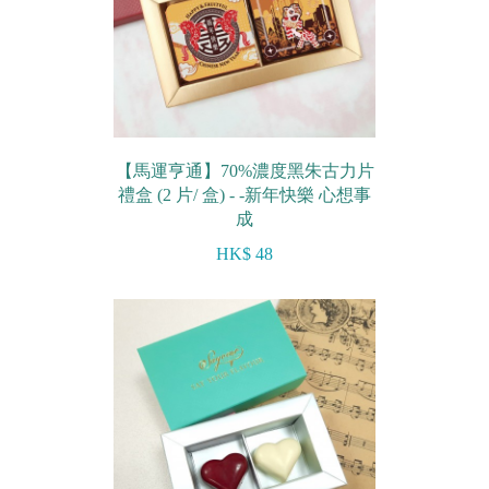
【馬運亨通】70%濃度黑朱古力片
禮盒 (2 片/ 盒) - -新年快樂 心想事
成
HK$ 48