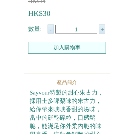
HK$34
農曆新年系列
HK$30
情人節系列
數量:
新產品
畢業系列
無糖系列
其他
產品簡介
包裝
Sayvour特製的甜心朱古力，
賀卡
採用士多啤梨味的朱古力，
給你帶來啖啖香甜的滋味，
當中的餅乾碎粒，口感鬆
脆，能滿足你外柔內脆的味