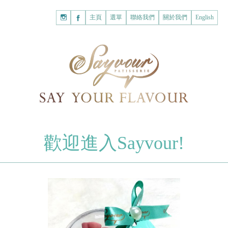
主頁
購
主頁
選單
聯絡我們
關於我們
English
物
已註冊客戶
車
我的賬戶
登入Savyour
什
忘記密碼
登入Savyour
麼
都
註冊新賬戶
沒
有。
註冊新賬戶
朱古力
歡迎進入Sayvour!
字母朱古力
註冊新賬戶
片裝朱古力
甜心朱古力
糕餅
曲奇