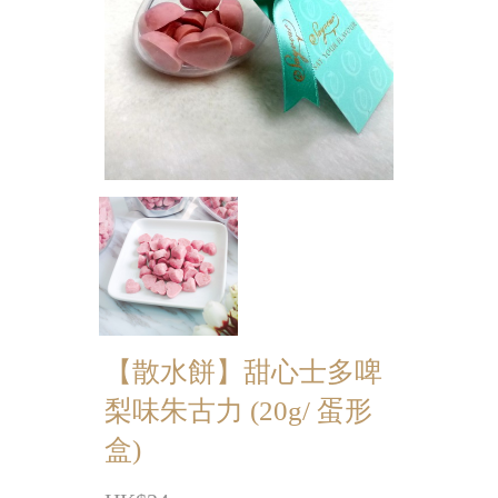
迷你蝴蝶酥
宴會個人化產品
浪漫系列
祝福/ 感謝禮物
婚宴系列
企業系列
紀念品
中秋節系列
【散水餅】甜心士多啤
梨味朱古力 (20g/ 蛋形
百日宴/嬰兒生日會
盒)
散水餅
生日禮物系列