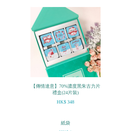
【傳情達意】70%濃度黑朱古力片
禮盒(24片裝)
HK$ 348
紙袋