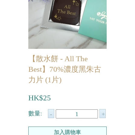
迷你蝴蝶酥
宴會個人化產品
浪漫系列
祝福/ 感謝禮物
【散水餅 - All The
婚宴系列
Best】70%濃度黑朱古
企業系列
力片 (1片)
紀念品
HK$25
中秋節系列
百日宴/嬰兒生日會
數量:
散水餅
生日禮物系列