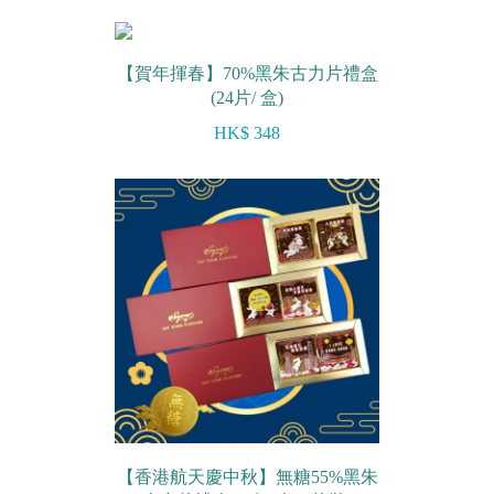
【賀年揮春】70%黑朱古力片禮盒
(24片/ 盒)
HK$ 348
【香港航天慶中秋】無糖55%黑朱