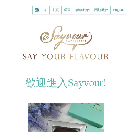
主頁
購
主頁
選單
聯絡我們
關於我們
English
物
已註冊客戶
車
我的賬戶
登入Savyour
什
忘記密碼
登入Savyour
麼
都
註冊新賬戶
沒
有。
註冊新賬戶
朱古力
歡迎進入Sayvour!
字母朱古力
註冊新賬戶
片裝朱古力
甜心朱古力
糕餅
曲奇