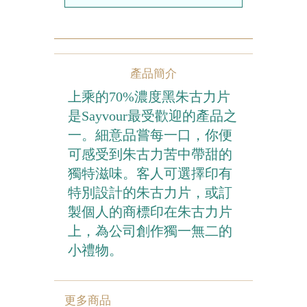
農曆新年系列
情人節系列
產品簡介
新產品
上乘的70%濃度黑朱古力片
畢業系列
是Sayvour最受歡迎的產品之
一。細意品嘗每一口，你便
無糖系列
可感受到朱古力苦中帶甜的
其他
獨特滋味。客人可選擇印有
特別設計的朱古力片，或訂
包裝
製個人的商標印在朱古力片
賀卡
上，為公司創作獨一無二的
小禮物。
更多商品