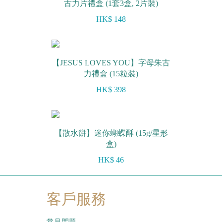
古力片禮盒 (1套3盒, 2片裝)
HK$ 148
【JESUS LOVES YOU】字母朱古
力禮盒 (15粒裝)
HK$ 398
【散水餅】迷你蝴蝶酥 (15g/星形
盒)
HK$ 46
客戶服務
常見問題