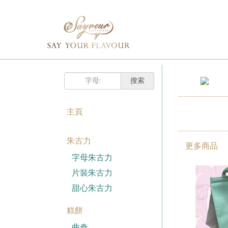
主頁
購
已註冊客戶
物
車
我的賬戶
登入Savyour
什
忘記密碼
登入Savyour
麼
都
註冊新賬戶
沒
有。
主頁
註冊新賬戶
朱古力
註冊新賬戶
更多商品
字母朱古力
片裝朱古力
甜心朱古力
糕餅
曲奇