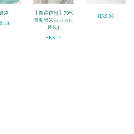
溫袋
【自選信息】70%
HK$ 38
濃度黑朱古力片(1
$ 18
片裝)
HK$ 25