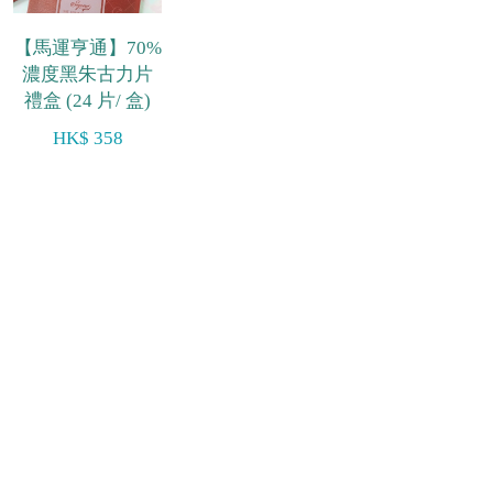
【馬運亨通】70%
濃度黑朱古力片
禮盒 (24 片/ 盒)
HK$ 358