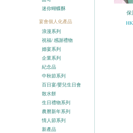
迷你蝴蝶酥
保
宴會個人化產品
HK
浪漫系列
祝福/ 感謝禮物
婚宴系列
企業系列
紀念品
中秋節系列
百日宴/嬰兒生日會
散水餅
生日禮物系列
農曆新年系列
情人節系列
新產品