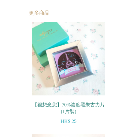
迷你蝴蝶酥
更多商品
宴會個人化產品
浪漫系列
祝福/ 感謝禮物
婚宴系列
企業系列
紀念品
中秋節系列
【很想念您】70%濃度黑朱古力片
(1片裝)
百日宴/嬰兒生日會
HK$ 25
散水餅
生日禮物系列