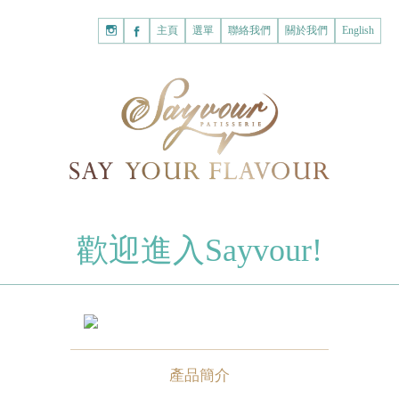
主頁
購
主頁
選單
聯絡我們
關於我們
English
物
已註冊客戶
車
我的賬戶
登入Savyour
什
忘記密碼
登入Savyour
麼
都
註冊新賬戶
沒
有。
註冊新賬戶
朱古力
歡迎進入Sayvour!
字母朱古力
註冊新賬戶
片裝朱古力
甜心朱古力
糕餅
產品簡介
曲奇