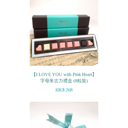
農曆新年系列
情人節系列
新產品
畢業系列
無糖系列
其他
【I LOVE YOU with Pink Heart】
字母朱古力禮盒 (8粒裝)
包裝
HK$ 268
賀卡