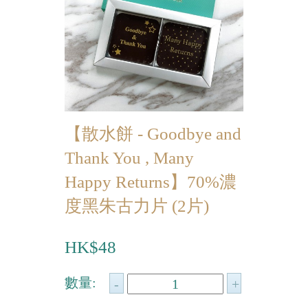
迷你蝴蝶酥
宴會個人化產品
浪漫系列
祝福/ 感謝禮物
【散水餅 - Goodbye and
婚宴系列
Thank You , Many
企業系列
Happy Returns】70%濃
紀念品
度黑朱古力片 (2片)
中秋節系列
HK$48
百日宴/嬰兒生日會
散水餅
數量:
生日禮物系列