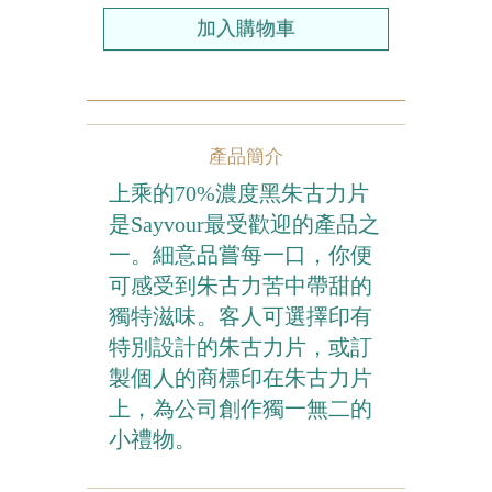
農曆新年系列
情人節系列
新產品
產品簡介
畢業系列
上乘的70%濃度黑朱古力片
無糖系列
是Sayvour最受歡迎的產品之
一。細意品嘗每一口，你便
其他
可感受到朱古力苦中帶甜的
獨特滋味。客人可選擇印有
包裝
特別設計的朱古力片，或訂
賀卡
製個人的商標印在朱古力片
上，為公司創作獨一無二的
小禮物。