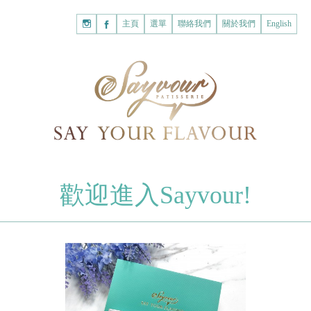
主頁
購
主頁
選單
聯絡我們
關於我們
English
物
已註冊客戶
車
我的賬戶
登入Savyour
什
忘記密碼
登入Savyour
麼
都
註冊新賬戶
沒
有。
註冊新賬戶
朱古力
歡迎進入Sayvour!
字母朱古力
註冊新賬戶
片裝朱古力
甜心朱古力
糕餅
曲奇