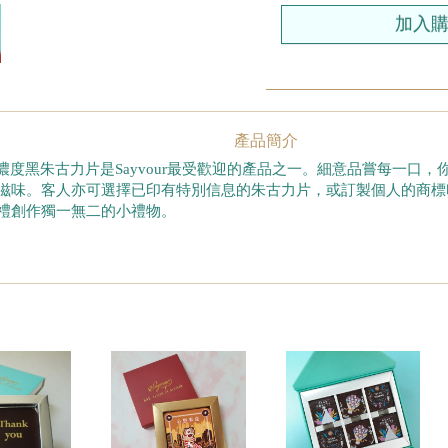
產品簡介
%濃度黑朱古力片是Sayvour最受歡迎的產品之一。細意品嘗每一口
滋味。客人亦可選擇已印有特別信息的朱古力片，或訂製個人的商標
禮創作獨一無二的小禮物。