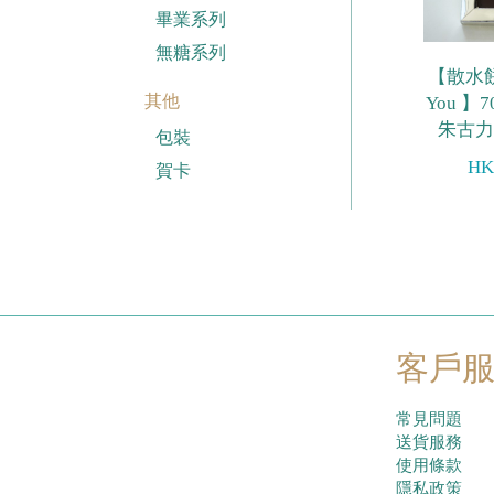
畢業系列
無糖系列
【散水餅 
其他
You 】
朱古力片
包裝
HK
賀卡
客戶
常見問題
送貨服務
使用條款
隱私政策