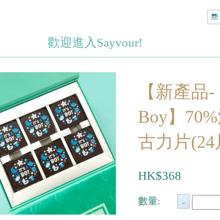
歡迎進入Sayvour!
【新產品- It
Boy】70
古力片(24
HK$368
數量: