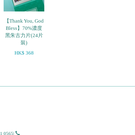
【Thank You, God
Bless】70%濃度
黑朱古力片(24片
裝)
HK$ 368
51 0565
|