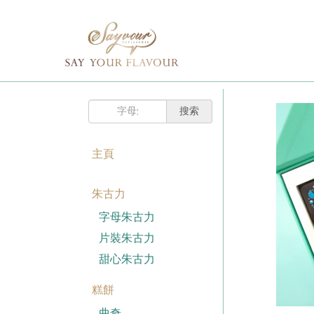
主頁
購
已註冊客戶
物
車
我的賬戶
登入Savyour
什
忘記密碼
登入Savyour
麼
都
註冊新賬戶
沒
有。
主頁
註冊新賬戶
朱古力
註冊新賬戶
字母朱古力
片裝朱古力
甜心朱古力
糕餅
曲奇