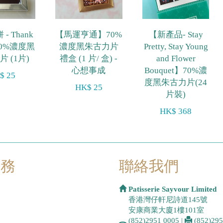
- Thank
【馬運亨通】70%
【新產品- Stay
70%濃度黑
濃度黑朱古力片
Pretty, Stay Young
 (1片)
禮盒 (1 片/ 盒) -
and Flower
心想事成
Bouquet】70%濃
$ 25
度黑朱古力片(24
HK$ 25
片裝)
HK$ 368
服務
聯絡我們
Patisserie Sayvour Limited
香港灣仔軒尼詩道145號
安康商業大廈1樓101室
(852)2951 0005
|
(852)29