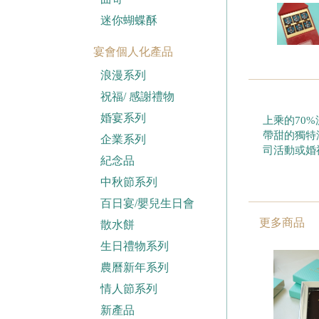
迷你蝴蝶酥
宴會個人化產品
浪漫系列
祝福/ 感謝禮物
婚宴系列
上乘的70
帶甜的獨特
企業系列
司活動或婚
紀念品
中秋節系列
百日宴/嬰兒生日會
更多商品
散水餅
生日禮物系列
農曆新年系列
情人節系列
新產品